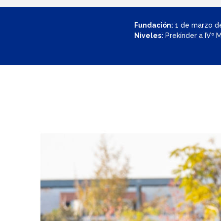
Fundación:
1 de marzo d
Niveles:
Prekínder a IVº 