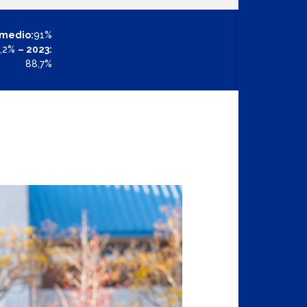
omedio:
91%
,2%
– 2023:
88,7%