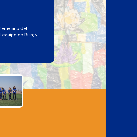
 femenino del
l equipo de Buin; y