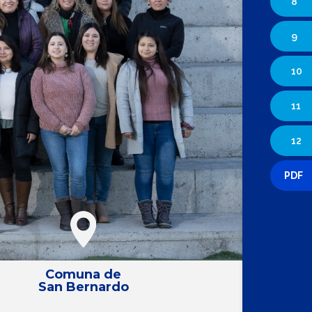
8
9
10
11
12
PDF
Comuna de
San Bernardo