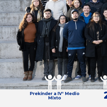
Prekínder a IV° Medio
Mixto