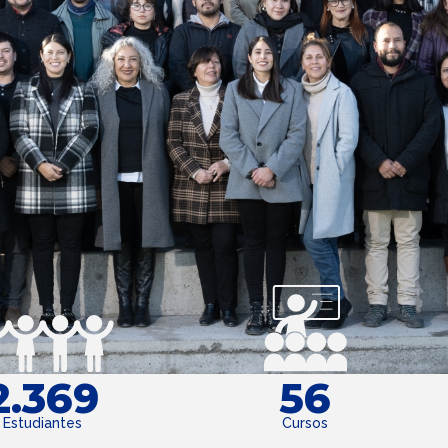
56
2.369
Cursos
Estudiantes