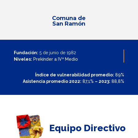
Comuna de
San Ramón
Fundación:
5 de junio de 1982
Niveles:
Prekínder a IVº Medio
Índice de vulnerabilidad promedio:
89%
Asistencia promedio 2022:
87,1%
– 2023:
88,8%
Equipo Directivo