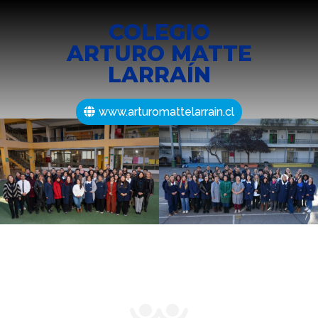
COLEGIO
ARTURO MATTE
LARRAÍN
www.arturomattelarrain.cl